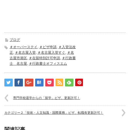
ブログ
＃オーバーステイ
,
＃ビザ申請
,
＃入管法改
正
,
＃名古屋入管
,
＃名古屋入管すぐ
,
＃名
古屋市港区
,
＃在留特別許可申請
,
＃行政書
士 名古屋
,
＃行政書士オフィスエム
専門学校退学からの「留学」ビザ、更新許可！
カテゴリー２「技術・人文知識・国際業務」ビザ、転職有更新許可！
関連記事