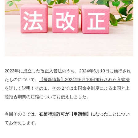
2023年に成立した改正入管法のうち、2024年6月10日に施行され
たものについて、
【最新情報】2024年6月10日施行された入管法
を詳しく説明！その１
、
その２
では出国命令制度による出国と上
陸拒否期間の短縮についてお伝えしました。
今回その３では、
在留特別許可が【申請制】になった
ことについ
てお伝えします。