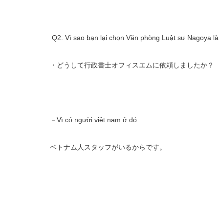
Q2. Vì sao bạn lại chọn Văn phòng Luật sư Nagoya l
・どうして行政書士オフィスエムに依頼しましたか？
－Vì có người việt nam ở đó
ベトナム人スタッフがいるからです。