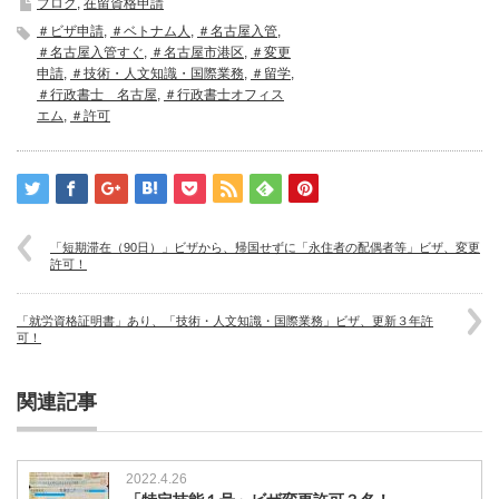
ブログ
,
在留資格申請
＃ビザ申請
,
＃ベトナム人
,
＃名古屋入管
,
＃名古屋入管すぐ
,
＃名古屋市港区
,
＃変更
申請
,
＃技術・人文知識・国際業務
,
＃留学
,
＃行政書士 名古屋
,
＃行政書士オフィス
エム
,
＃許可
「短期滞在（90日）」ビザから、帰国せずに「永住者の配偶者等」ビザ、変更
許可！
「就労資格証明書」あり、「技術・人文知識・国際業務」ビザ、更新３年許
可！
関連記事
2022.4.26