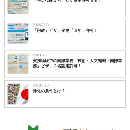
「特定技能１号」ビザ変更許可３名！
2026.7.30
「宗教」ビザ、変更「３年」許可！
2023.3.9
実務経験での国際業務「技術・人文知識・国際業
務」ビザ、２名認定許可！
2018.7.13
帰化の条件とは？