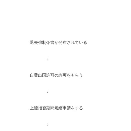
退去強制令書が発布されている
↓
自費出国許可の許可をもらう
↓
上陸拒否期間短縮申請をする
↓