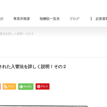
紹介
事業所概要
報酬額一覧表
ブログ
【 必要書
入管法を詳しく説明！その２
施行された入管法を詳しく説明！その２
RSS
feedly
Pin it