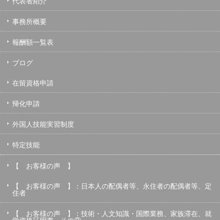
代表者紹介
事務所概要
報酬額一覧表
ブログ
在留資格申請
帰化申請
外国人技能実習制度
特定技能
【 お客様の声 】
【 お客様の声 】：日本人の配偶者等、永住者の配偶者等、定
住者
【 お客様の声 】：技術・人文知識・国際業務、家族滞在、就