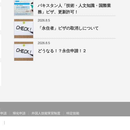
パキスタン人「技術・人文知識・国際業
務」ビザ、更新許可！
2026.8.5
「永住者」ビザの取消しについて
2026.8.5
どうなる！？永住申請！２
格申請
帰化申請
外国人技能実習制度
特定技能
者
【 お客様の声 】：技術・人文知識・国際業務、家族滞在、就労資格証明書 その