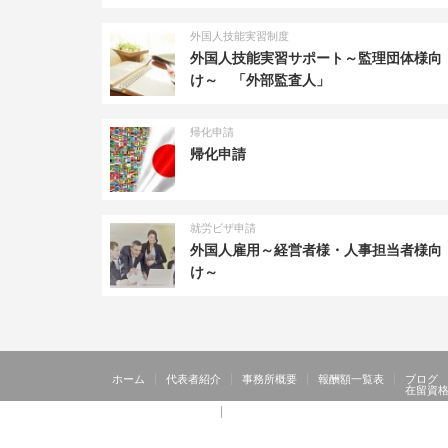
外国人技能実習制度
外国人技能実習サポート～監理団体様向
け～ 「外部監査人」
帰化申請
帰化申請
就労ビザ申請
外国人雇用～経営者様・人事担当者様向
け～
ホーム
代表者紹介
事務所概要
報酬額一覧表
ブログ
在留資
【 お客様の声 】
【 お客様の声 】：日本人の配偶者等、永住者の配偶者等、定住
【 お客様の声 】：在留特別許可
お問い合わせ