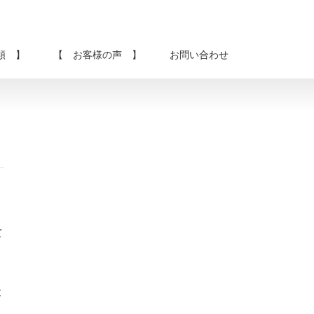
類 】
【 お客様の声 】
お問い合わせ
て
と