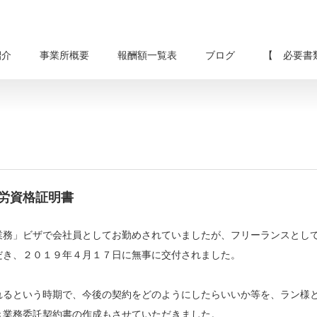
紹介
事業所概要
報酬額一覧表
ブログ
【 必要書
労資格証明書
業務」ビザで会社員としてお勤めされていましたが、フリーランスとし
だき、２０１９年４月１７日に無事に交付されました。
れるという時期で、今後の契約をどのようにしたらいいか等を、ラン様
き業務委託契約書の作成もさせていただきました。