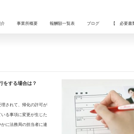
紹介
事業所概要
報酬額一覧表
ブログ
【 必要書
行をする場合は？
受理されて、帰化の許可が
ている事項に変更が生じた
やかに法務局の担当者に連