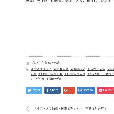
無事に会社経営が軌道に乗ることをお祈りしています
ブログ
,
在留資格申請
＃パキスタン人
,
＃ビザ申請
,
＃会社設立
,
＃名古屋入管
,
＃名
港区
,
＃経営・管理ビザ
,
＃経営管理４月
,
＃行政書士 名古
ム
,
＃許可
,
＃認定申請
Tweet
Share
+1
Hatena
Pocket
「技術・人文知識・国際業務」ビザ、更新３年許可！