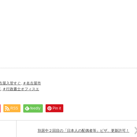
！
古屋入管すぐ
,
＃名古屋市
屋
,
＃行政書士オフィスエ
RSS
feedly
Pin it
別居中２回目の「日本人の配偶者等」ビザ、更新許可！