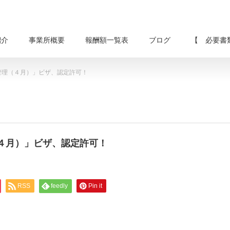
紹介
事業所概要
報酬額一覧表
ブログ
【 必要書
管理（４月）」ビザ、認定許可！
４月）」ビザ、認定許可！
RSS
feedly
Pin it