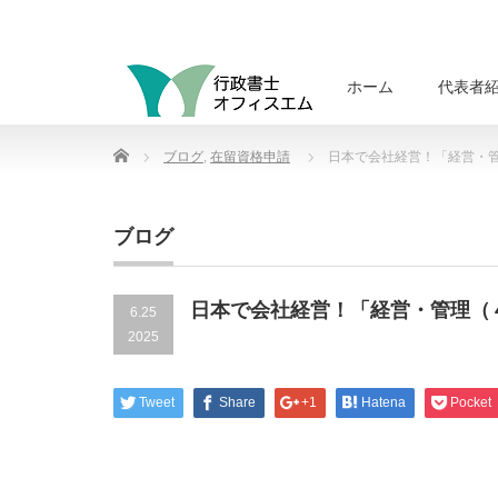
ホーム
代表者
Home
ブログ
,
在留資格申請
日本で会社経営！「経営・
ブログ
日本で会社経営！「経営・管理（
6.25
2025
Tweet
Share
+1
Hatena
Pocket