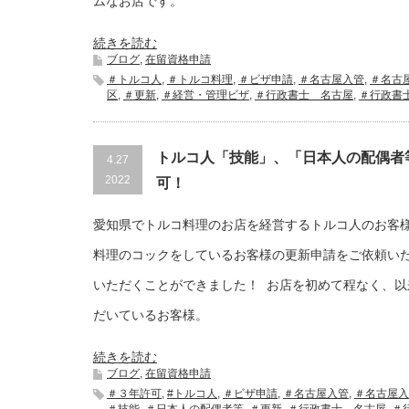
ムなお店です。
続きを読む
ブログ
,
在留資格申請
＃トルコ人
,
＃トルコ料理
,
＃ビザ申請
,
＃名古屋入管
,
＃名古
区
,
＃更新
,
＃経営・管理ビザ
,
＃行政書士 名古屋
,
＃行政書
トルコ人「技能」、「日本人の配偶者
4.27
2022
可！
愛知県でトルコ料理のお店を経営するトルコ人のお客
料理のコックをしているお客様の更新申請をご依頼い
いただくことができました！ お店を初めて程なく、以
だいているお客様。
続きを読む
ブログ
,
在留資格申請
＃３年許可
,
#トルコ人
,
＃ビザ申請
,
＃名古屋入管
,
＃名古屋入