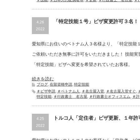
＃技能
,
＃日本人の配偶者等
,
＃更新
,
＃行政書士 名古屋
,
＃
「特定技能１号」ビザ変更許可３名！
4.26
2022
愛知県にお住いのベトナム人３名様より、「特定技能
ご依頼いただき無事に許可をいただきました！ 技能実
「特定技能」ビザへ変更を希望されていたお客様。
続きを読む
ブログ
,
在留資格申請
,
特定技能
＃ビザ申請
,
＃ベトナム人
,
＃名古屋入管
,
＃名古屋入管すぐ
,
特定技能
,
＃行政書士 名古屋
,
＃行政書士オフィスエム
,
＃許
トルコ人「定住者」ビザ更新、１年許
4.25
2022