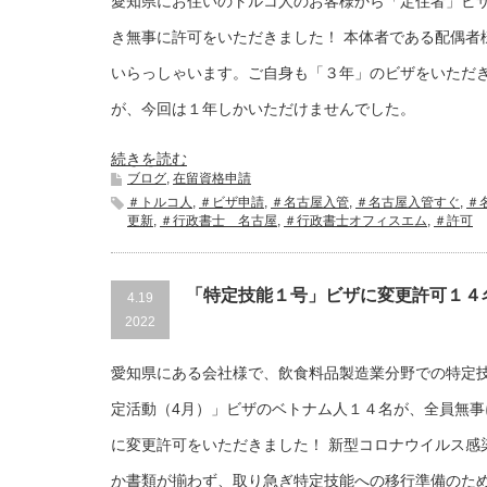
愛知県にお住いのトルコ人のお客様から「定住者」ビ
き無事に許可をいただきました！ 本体者である配偶者
いらっしゃいます。ご自身も「３年」のビザをいただ
が、今回は１年しかいただけませんでした。
続きを読む
ブログ
,
在留資格申請
＃トルコ人
,
＃ビザ申請
,
＃名古屋入管
,
＃名古屋入管すぐ
,
＃
更新
,
＃行政書士 名古屋
,
＃行政書士オフィスエム
,
＃許可
「特定技能１号」ビザに変更許可１４
4.19
2022
愛知県にある会社様で、飲食料品製造業分野での特定
定活動（4月）」ビザのベトナム人１４名が、全員無事
に変更許可をいただきました！ 新型コロナウイルス感
か書類が揃わず、取り急ぎ特定技能への移行準備のた