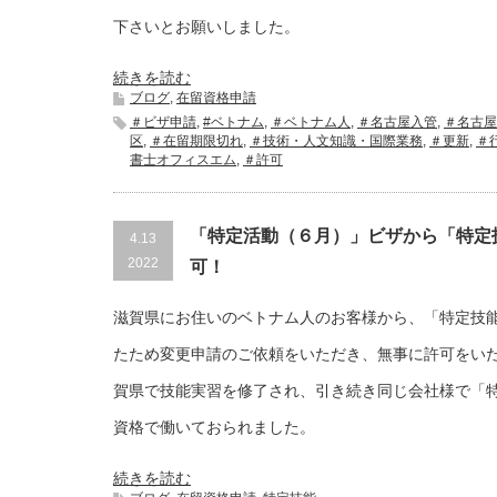
下さいとお願いしました。
続きを読む
ブログ
,
在留資格申請
＃ビザ申請
,
#ベトナム
,
＃ベトナム人
,
＃名古屋入管
,
＃名古屋
区
,
＃在留期限切れ
,
＃技術・人文知識・国際業務
,
＃更新
,
＃
書士オフィスエム
,
＃許可
「特定活動（６月）」ビザから「特定
4.13
2022
可！
滋賀県にお住いのベトナム人のお客様から、「特定技
たため変更申請のご依頼をいただき、無事に許可をいた
賀県で技能実習を修了され、引き続き同じ会社様で「
資格で働いておられました。
続きを読む