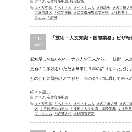
ブログ
,
在留資格申請
,
特定技能
＃ビザ申請
,
＃ベトナム
,
＃ベトナム人
,
＃協議会
,
＃名古屋入
古屋市港区
,
＃特定技能
,
＃産業機械製造業分野
,
＃行政書士 
スエム
,
＃許可
「技術・人文知識・国際業務」ビザ転
4.15
2022
愛知県にお住いのベトナム人お二人から、「技術・人
更新のご依頼をいただき無事に３年の許可をいただけま
別の会社に勤務されており、今の会社に転職して来ら
続きを読む
ブログ
,
在留資格申請
＃ビザ申請
,
＃ベトナム
,
＃ベトナム人
,
＃名古屋入管
,
＃名古
区
,
＃所属機関の届出
,
＃技術・人文知識・国際業務
,
＃行政書
フィスエム
,
＃許可３年
,
＃転職有更新