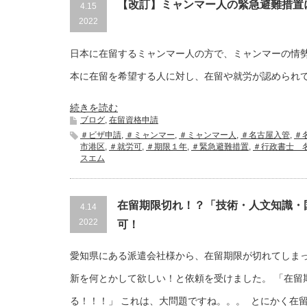
【改訂】ミャンマー人の緊急避難措置
4.15
2022
日本に在留するミャンマー人の方で、ミャンマーの情
本に在留を希望する人に対し、在留や就労が認められ
続きを読む
ブログ
,
在留資格申請
＃ビザ申請
,
＃ミャンマー
,
＃ミャンマー人
,
＃名古屋入管
,
＃
市港区
,
＃就労可
,
＃期限１年
,
＃緊急避難措置
,
＃行政書士 
スエム
在留期限切れ！？「技術・人文知識・
4.14
2022
可！
愛知県にある派遣会社様から、在留期限が切れてしま
新を何とかして欲しい！と依頼を受けました。 「在留
る！！！」 これは、大問題ですね。。。 とにかく在