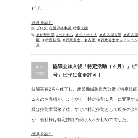
ビザ...
続きを読む
ブログ
,
在留資格申請
,
特定技能
＃ビザ申請
,
#ベトナム
,
＃ベトナム人
,
＃名古屋入管
,
＃名古屋
区
,
＃特定技能
,
＃行政書士 名古屋
,
＃行政書士オフィスエム
業
協議会加入後「特定活動（４月）」ビ
4.18
2022
号」ビザに変更許可！
技能実習2号を修了し、産業機械製造業分野で特定技能
ム人のお客様が、ようやく「特定技能１号」に変更する
様は技能実習修了後、すぐに特定技能として現在の会
が、会社様は特定技能の受け入れが初めてでした。
続きを読む