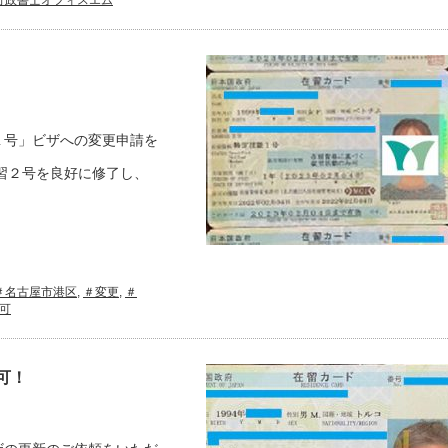
行政書士オフィスエム
１号」ビザへの変更申請を
習２号を良好に修了し、
＃名古屋市港区
,
＃変更
,
＃
可
可！