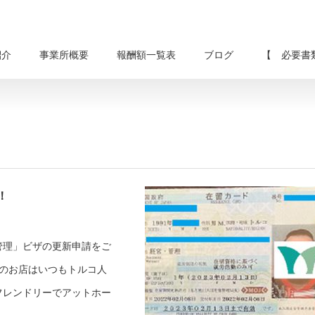
紹介
事業所概要
報酬額一覧表
ブログ
【 必要書
！
管理」ビザの更新申請をご
のお店はいつもトルコ人
フレンドリーでアットホー