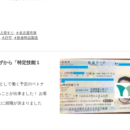
入管すぐ
,
＃名古屋市港
,
＃許可
,
＃飲食料品製造
ザから「特定技能１
として働く予定のベトナ
ことが出来ました！ お客
社に就職が決まりました