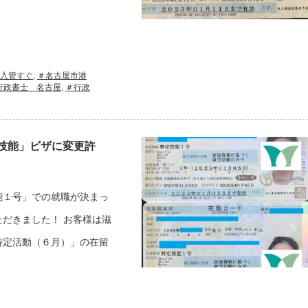
入管すぐ
,
＃名古屋市港
行政書士 名古屋
,
＃行政
技能」ビザに変更許
能１号」での就職が決まっ
だきました！ お客様は滋
特定活動（６月）」の在留