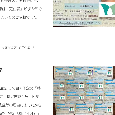
ザの更新のご依頼をいただ
様は「定住者」ビザ３年で
きたいとのご依頼でした
名古屋市港区
,
＃定住者
,
＃
名！
技能として働く予定の「特
に「特定技能１号」ビザ
染症等の理由によりなかな
めの「特定活動（４月）」