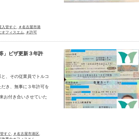
屋入管すぐ
,
＃名古屋市港
士オフィスエム
,
＃許可
等」ビザ更新３年許
様と、その従業員でトルコ
ただき、無事に３年許可を
来お付き合いさせていた
管すぐ
,
＃名古屋市港区
,