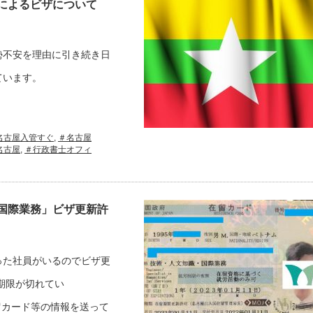
によるビザについて
勢不安を理由に引き続き日
ています。
名古屋入管すぐ
,
＃名古屋
名古屋
,
＃行政書士オフィ
国際業務」ビザ更新許
った社員がいるのでビザ更
期限が切れてい
留カード等の情報を送って