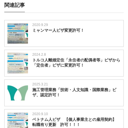
関連記事
2020.9.29
ミャンマー人ビザ変更許可！
2024.2.8
トルコ人離婚定住「永住者の配偶者等」ビザから
「定住者」ビザに変更許可！
2025.3.21
施工管理業務「技術・人文知識・国際業務」ビ
ザ、認定許可！
2020.9.10
ベトナム人ビザ 【個人事業主との雇用契約】
転職有り更新 許可！！！