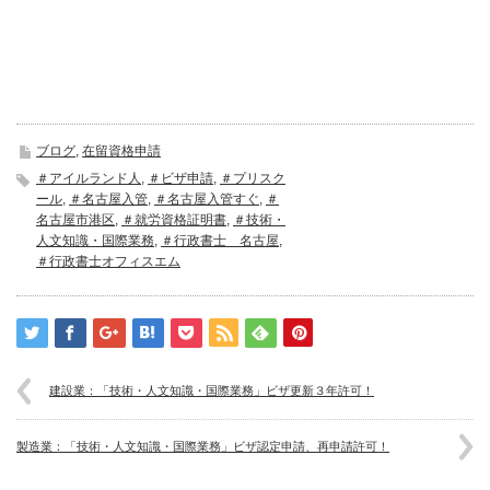
ブログ
,
在留資格申請
＃アイルランド人
,
＃ビザ申請
,
＃プリスク
ール
,
＃名古屋入管
,
＃名古屋入管すぐ
,
＃
名古屋市港区
,
＃就労資格証明書
,
＃技術・
人文知識・国際業務
,
＃行政書士 名古屋
,
＃行政書士オフィスエム
建設業：「技術・人文知識・国際業務」ビザ更新３年許可！
製造業：「技術・人文知識・国際業務」ビザ認定申請、再申請許可！