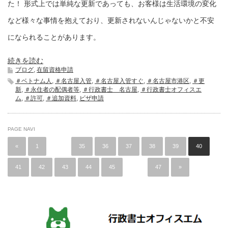
た！ 形式上では単純な更新であっても、お客様は生活環境の変化
など様々な事情を抱えており、更新されないんじゃないかと不安
になられることがあります。
続きを読む
ブログ
,
在留資格申請
＃ベトナム人
,
＃名古屋入管
,
＃名古屋入管すぐ
,
＃名古屋市港区
,
＃更
新
,
＃永住者の配偶者等
,
＃行政書士 名古屋
,
＃行政書士オフィスエ
ム
,
＃許可
,
＃追加資料
,
ビザ申請
PAGE NAVI
«
1
…
35
36
37
38
39
40
41
42
43
44
45
…
47
»