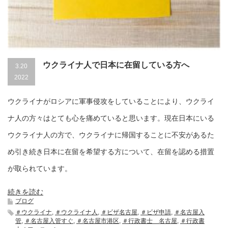
ウクライナ人で日本に在留している方へ
3.20
2022
ウクライナがロシアに軍事侵攻をしていることにより、ウクライ
ナ人の方々はとても心を痛めていると思います。現在日本にいる
ウクライナ人の方で、ウクライナに帰国することに不安があるた
め引き続き日本に在留を希望する方について、在留を認める措置
が取られています。
続きを読む
ブログ
＃ウクライナ
,
＃ウクライナ人
,
＃ビザ名古屋
,
＃ビザ申請
,
＃名古屋入
管
,
＃名古屋入管すぐ
,
＃名古屋市港区
,
＃行政書士 名古屋
,
＃行政書