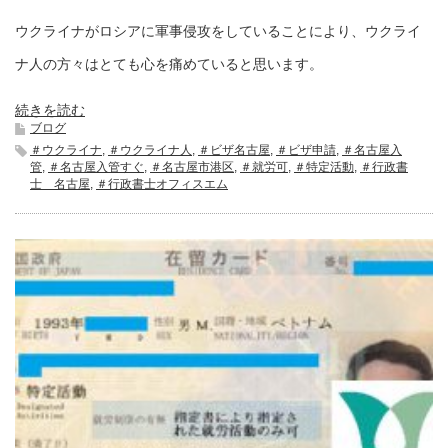
ウクライナがロシアに軍事侵攻をしていることにより、ウクライ
ナ人の方々はとても心を痛めていると思います。
続きを読む
ブログ
＃ウクライナ
,
＃ウクライナ人
,
＃ビザ名古屋
,
＃ビザ申請
,
＃名古屋入
管
,
＃名古屋入管すぐ
,
＃名古屋市港区
,
＃就労可
,
＃特定活動
,
＃行政書
士 名古屋
,
＃行政書士オフィスエム