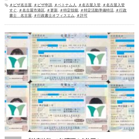
＃ビザ名古屋
,
＃ビザ申請
,
＃ベトナム人
,
＃名古屋入管
,
＃名古屋入管
すぐ
,
＃名古屋市港区
,
＃更新
,
＃特定技能
,
＃特定活動準備特活
,
＃行政
書士 名古屋
,
＃行政書士オフィスエム
,
＃許可