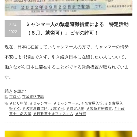
ミャンマー人の緊急避難措置による「特定活動
3.24
2022
（６月、就労可）」ビザの許可！
現在、日本に在留していミャンマー人の方で、ミャンマーの情勢
不安により帰国できず、引き続き日本に在留したい人について、
働きながら日本に滞在することができる緊急措置が取られていま
す。
続きを読む
ブログ
,
在留資格申請
＃ビザ申請
,
＃ミャンマー
,
＃ミャンマー人
,
＃名古屋入管
,
＃名古屋入
管すぐ
,
＃名古屋市港区
,
＃就労可
,
＃特定活動
,
＃緊急避難措置
,
＃行政
書士 名古屋
,
＃行政書士オフィスエム
,
＃許可