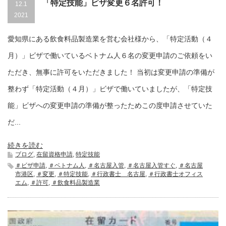
「特定技能」ビザ変更６名許可！
12.1
2021
愛知県にある飲食料品製造業を営む会社様から、「特定活動（４
月）」ビザで働いているベトナム人６名の変更申請のご依頼をい
ただき、無事に許可をいただきました！ 当初は変更申請の準備が
整わず「特定活動（４月）」ビザで働いていましたが、「特定技
能」ビザへの変更申請の準備が整ったためこの度申請させていた
だ...
続きを読む
ブログ
,
在留資格申請
,
特定技能
＃ビザ申請
,
＃ベトナム人
,
＃名古屋入管
,
＃名古屋入管すぐ
,
＃名古屋
市港区
,
＃変更
,
＃特定技能
,
＃行政書士 名古屋
,
＃行政書士オフィス
エム
,
＃許可
,
＃飲食料品製造業