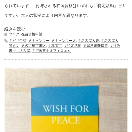
られています。 付与される在留資格はいずれも「特定活動」ビザ
ですが、本人の状況により内容が異なります。
続きを読む
ブログ
,
在留資格申請
＃ビザ申請
,
＃ミャンマー
,
＃ミャンマー人
,
＃名古屋入管
,
＃名古屋入
管すぐ
,
＃名古屋市港区
,
＃就労可
,
＃特定活動
,
＃緊急避難措置
,
＃行政
書士 名古屋
,
＃行政書士オフィスエム