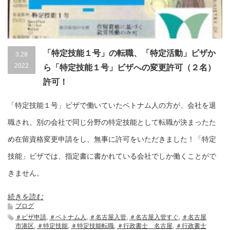
「特定技能１号」の転職、「特定活動」ビザか
3.28
2022
ら「特定技能１号」ビザへの変更許可（２名）
許可！
「特定技能１号」ビザで働いていたベトナム人の方が、会社を退
職され、別の会社で同じ分野の特定技能として転職が決まったた
め在留資格変更申請をし、無事に許可をいただきました！「特定
技能」ビザでは、指定書に書かれている会社でしか働くことがで
きません。
続きを読む
ブログ
＃ビザ申請
,
＃ベトナム人
,
＃名古屋入管
,
＃名古屋入管すぐ
,
＃名古屋
市港区
,
＃特定技能
,
＃特定技能転職
,
＃行政書士 名古屋
,
＃行政書士