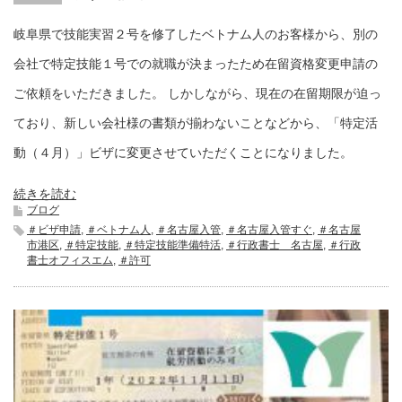
岐阜県で技能実習２号を修了したベトナム人のお客様から、別の
会社で特定技能１号での就職が決まったため在留資格変更申請の
ご依頼をいただきました。 しかしながら、現在の在留期限が迫っ
ており、新しい会社様の書類が揃わないことなどから、「特定活
動（４月）」ビザに変更させていただくことになりました。
続きを読む
ブログ
＃ビザ申請
,
＃ベトナム人
,
＃名古屋入管
,
＃名古屋入管すぐ
,
＃名古屋
市港区
,
＃特定技能
,
＃特定技能準備特活
,
＃行政書士 名古屋
,
＃行政
書士オフィスエム
,
＃許可