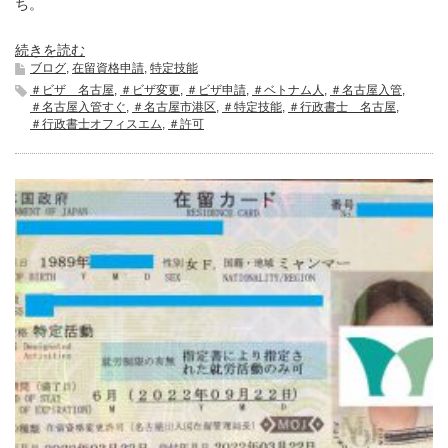
ち。
続きを読む
ブログ
,
在留資格申請
,
特定技能
＃ビザ 名古屋
,
＃ビザ変更
,
＃ビザ申請
,
＃ベトナム人
,
＃名古屋入管
,
＃名古屋入管すぐ
,
＃名古屋市港区
,
＃特定技能
,
＃行政書士 名古屋
,
＃行政書士オフィスエム
,
＃許可