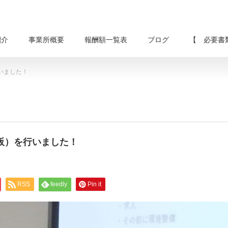
紹介
事業所概要
報酬額一覧表
ブログ
【 必要書
いました！
阪）を行いました！
RSS
feedly
Pin it