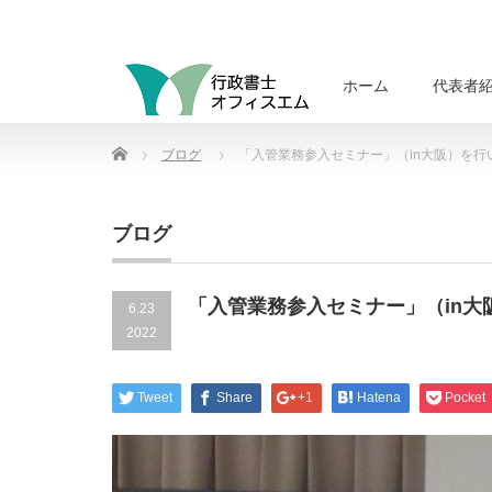
ホーム
代表者
Home
ブログ
「入管業務参入セミナー」（in大阪）を行
ブログ
「入管業務参入セミナー」（in大
6.23
2022
Tweet
Share
+1
Hatena
Pocket