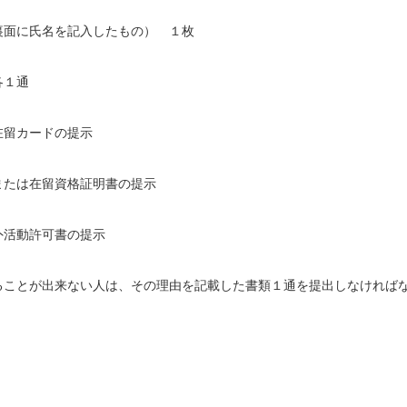
裏面に氏名を記入したもの） １枚
各１通
在留カードの提示
または在留資格証明書の提示
外活動許可書の提示
ることが出来ない人は、その理由を記載した書類１通を提出しなければ