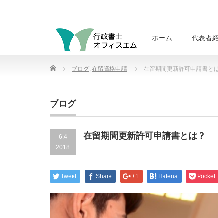
ホーム
代表者
Home
ブログ
,
在留資格申請
在留期間更新許可申請書と
ブログ
在留期間更新許可申請書とは？
6.4
2018
Tweet
Share
+1
Hatena
Pocket