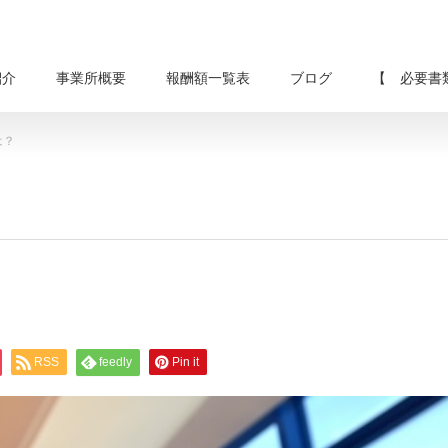
紹介
事業所概要
報酬額一覧表
ブログ
【 必要書
は？
RSS
feedly
Pin it