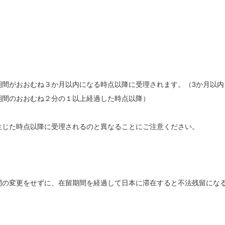
期間がおおむね３か月以内になる時点以降に受理されます。（3か月以内
期間のおおむね２分の１以上経過した時点以降）
生じた時点以降に受理されるのと異なることにご注意ください。
間の変更をせずに、在留期間を経過して日本に滞在すると不法残留にな