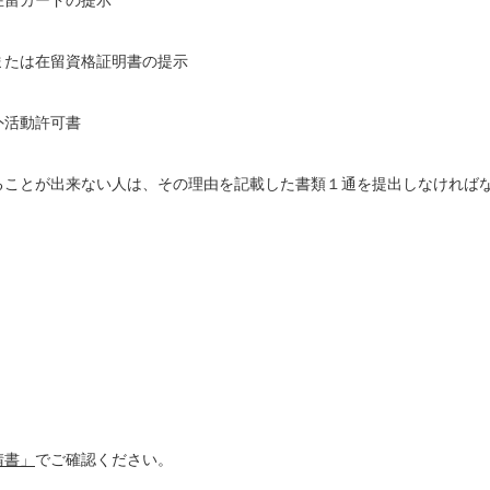
在留カードの提示
または在留資格証明書の提示
外活動許可書
ることが出来ない人は、その理由を記載した書類１通を提出しなければ
請書」
でご確認ください。