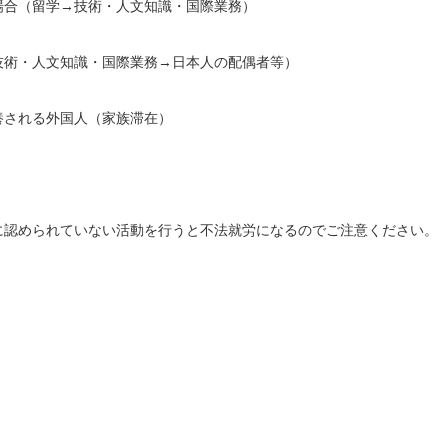
場合（留学→技術・人文知識・国際業務）
技術・人文知識・国際業務→日本人の配偶者等）
養される外国人（家族滞在）
に認められていない活動を行うと不法就労になるのでご注意ください。