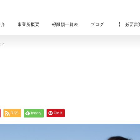
紹介
事業所概要
報酬額一覧表
ブログ
【 必要書
は？
RSS
feedly
Pin it