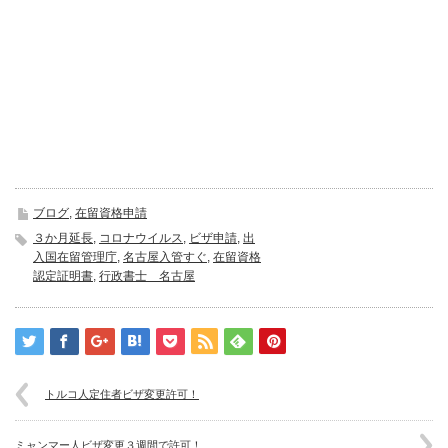
ブログ
,
在留資格申請
３か月延長
,
コロナウイルス
,
ビザ申請
,
出
入国在留管理庁
,
名古屋入管すぐ
,
在留資格
認定証明書
,
行政書士 名古屋
トルコ人定住者ビザ変更許可！
ミャンマー人ビザ変更３週間で許可！