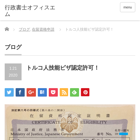
menu
Home
ブログ
,
在留資格申請
トルコ人技能ビザ認定許可！
ブログ
トルコ人技能ビザ認定許可！
1.21
2020