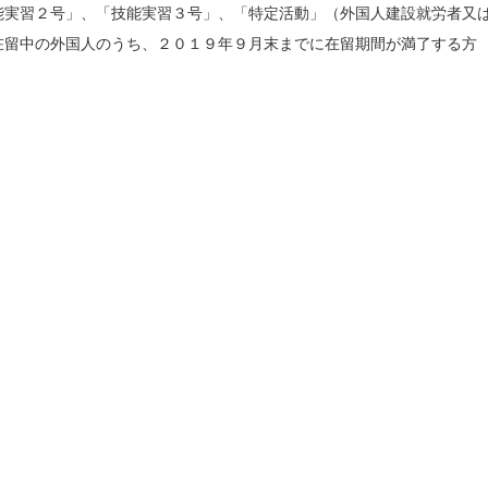
実習２号」、「技能実習３号」、「特定活動」（外国人建設就労者又
在留中の外国人のうち、２０１９年９月末までに在留期間が満了する方