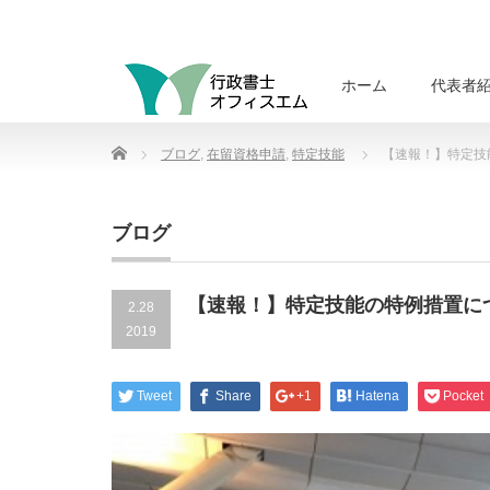
ホーム
代表者
Home
ブログ
,
在留資格申請
,
特定技能
【速報！】特定技
ブログ
【速報！】特定技能の特例措置に
2.28
2019
Tweet
Share
+1
Hatena
Pocket