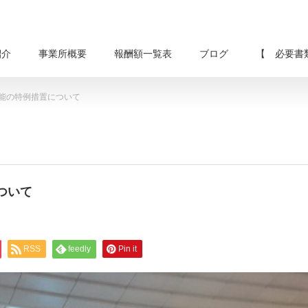
紹介
事業所概要
報酬額一覧表
ブログ
【 必要書
能の特例措置について
ついて
RSS
feedly
Pin it