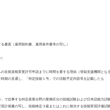
する書面（雇用契約書、雇用条件書等の写し）
分）
への在留資格変更許可申請までに時間を要する理由（登録支援機関とな
な時期の見通し、「特定技能１号」での活動予定内容等を記載したも
号」で従事する特定産業分野の業務区分の技能試験および日本語能力試
実習計画書の写し、技能検定３級またはこれに相当する技能実習評価試