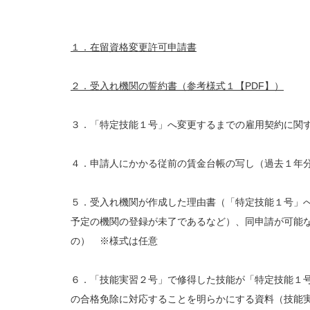
１．在留資格変更許可申請書
２．受入れ機関の誓約書（参考様式１【PDF】）
３．「特定技能１号」へ変更するまでの雇用契約に関
４．申請人にかかる従前の賃金台帳の写し（過去１年
５．受入れ機関が作成した理由書（「特定技能１号」
予定の機関の登録が未了であるなど）、同申請が可能
の） ※様式は任意
６．「技能実習２号」で修得した技能が「特定技能１
の合格免除に対応することを明らかにする資料（技能