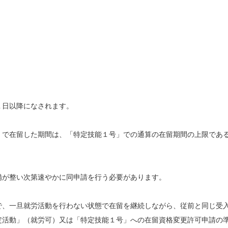
１日以降になされます。
）で在留した期間は、「特定技能１号」での通算の在留期間の上限であ
備が整い次第速やかに同申請を行う必要があります。
で、一旦就労活動を行わない状態で在留を継続しながら、従前と同じ受
定活動」（就労可）又は「特定技能１号」への在留資格変更許可申請の