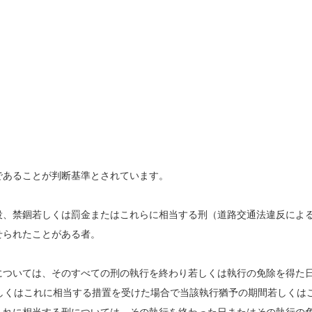
であることが判断基準とされています。
役、禁錮若しくは罰金またはこれらに相当する刑（道路交通法違反によ
せられたことがある者。
については、そのすべての刑の執行を終わり若しくは執行の免除を得た
しくはこれに相当する措置を受けた場合で当該執行猶予の期間若しくは