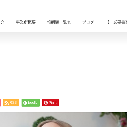
紹介
事業所概要
報酬額一覧表
ブログ
【 必要書
RSS
feedly
Pin it