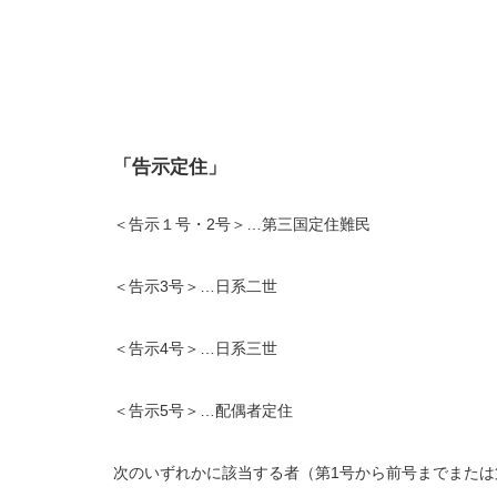
「告示定住」
＜告示１号・2号＞…第三国定住難民
＜告示3号＞…日系二世
＜告示4号＞…日系三世
＜告示5号＞…配偶者定住
次のいずれかに該当する者（第1号から前号までまたは