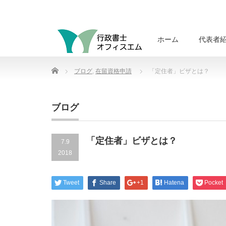
ホーム
代表者
Home
ブログ
,
在留資格申請
「定住者」ビザとは？
ブログ
「定住者」ビザとは？
7.9
2018
Tweet
Share
+1
Hatena
Pocket