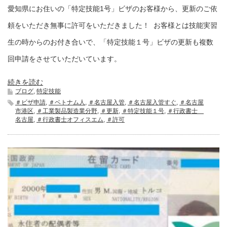
愛知県にお住いの「特定技能1号」ビザのお客様から、更新のご依
頼をいただき無事に許可をいただきました！ お客様とは技能実習
生の時からのお付き合いで、「特定技能１号」ビザの更新も複数
回申請をさせていただいています。
続きを読む
ブログ
,
特定技能
＃ビザ申請
,
＃ベトナム人
,
＃名古屋入管
,
＃名古屋入管すぐ
,
＃名古屋
市港区
,
＃工業製品製造業分野
,
＃更新
,
＃特定技能１号
,
＃行政書士
名古屋
,
＃行政書士オフィスエム
,
＃許可