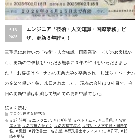
エンジニア「技術・人文知識・国際業務」ビ
5.16
2025
ザ、更新３年許可！
三重県にお住いの「技術・人文知識・国際業務」ビザのお客様か
ら、更新のご依頼をいただき無事に３年の許可をいただきまし
た！ お客様はベトナムの工業大学を卒業され、しばらくベトナム
の企業で働いた後、来日されました。 現在の会社は３社目で、今
回の更新申請は転職して初めての更新申請でした。
続きを読む
ブログ
,
在留資格申請
＃3年許可
,
＃エンジニア
,
＃ビザ申請
,
＃ベトナム人
,
＃三重県
,
＃名古
屋入管
,
＃名古屋入管すぐ
,
＃名古屋市港区
,
＃技術・人文知識・国際業
務
,
＃更新
,
＃行政書士 名古屋
,
＃行政書士オフィスエム
,
＃許可
,
＃転
職有更新