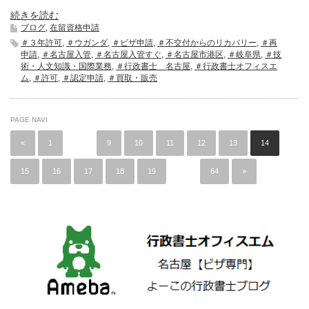
続きを読む
ブログ
,
在留資格申請
＃３年許可
,
＃ウガンダ
,
＃ビザ申請
,
＃不交付からのリカバリー
,
＃再
申請
,
＃名古屋入管
,
＃名古屋入管すぐ
,
＃名古屋市港区
,
＃岐阜県
,
＃技
術・人文知識・国際業務
,
＃行政書士 名古屋
,
＃行政書士オフィスエ
ム
,
＃許可
,
＃認定申請
,
＃買取・販売
PAGE NAVI
«
1
…
9
10
11
12
13
14
15
16
17
18
19
…
64
»