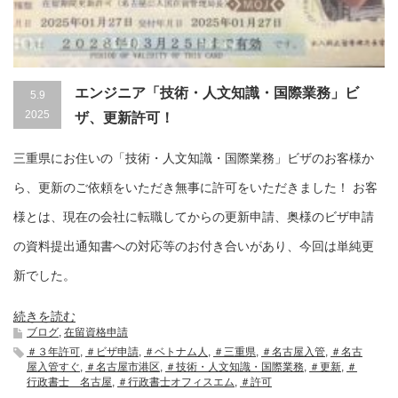
エンジニア「技術・人文知識・国際業務」ビ
5.9
2025
ザ、更新許可！
三重県にお住いの「技術・人文知識・国際業務」ビザのお客様か
ら、更新のご依頼をいただき無事に許可をいただきました！ お客
様とは、現在の会社に転職してからの更新申請、奥様のビザ申請
の資料提出通知書への対応等のお付き合いがあり、今回は単純更
新でした。
続きを読む
ブログ
,
在留資格申請
＃３年許可
,
＃ビザ申請
,
＃ベトナム人
,
＃三重県
,
＃名古屋入管
,
＃名古
屋入管すぐ
,
＃名古屋市港区
,
＃技術・人文知識・国際業務
,
＃更新
,
＃
行政書士 名古屋
,
＃行政書士オフィスエム
,
＃許可