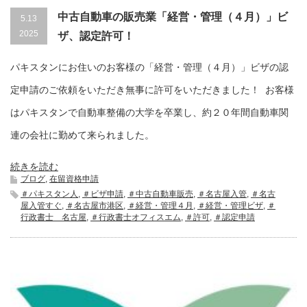
中古自動車の販売業「経営・管理（４月）」ビ
5.13
2025
ザ、認定許可！
パキスタンにお住いのお客様の「経営・管理（４月）」ビザの認
定申請のご依頼をいただき無事に許可をいただきました！ お客様
はパキスタンで自動車整備の大学を卒業し、約２０年間自動車関
連の会社に勤めて来られました。
続きを読む
ブログ
,
在留資格申請
＃パキスタン人
,
＃ビザ申請
,
＃中古自動車販売
,
＃名古屋入管
,
＃名古
屋入管すぐ
,
＃名古屋市港区
,
＃経営・管理４月
,
＃経営・管理ビザ
,
＃
行政書士 名古屋
,
＃行政書士オフィスエム
,
＃許可
,
＃認定申請