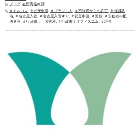
ブログ
,
在留資格申請
＃トルコ人
,
＃ビザ申請
,
＃ブラジル人
,
＃不許可からの許可
,
＃出国準
備
,
＃名古屋入管
,
＃名古屋入管すぐ
,
＃変更申請
,
＃更新
,
＃永住者の配
偶者等
,
＃行政書士 名古屋
,
＃行政書士オフィスエム
,
＃許可