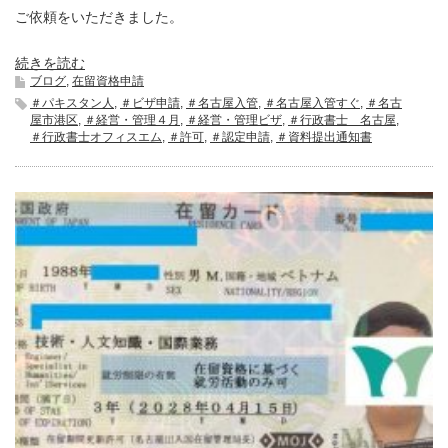
ご依頼をいただきました。
続きを読む
ブログ
,
在留資格申請
＃パキスタン人
,
＃ビザ申請
,
＃名古屋入管
,
＃名古屋入管すぐ
,
＃名古
屋市港区
,
＃経営・管理４月
,
＃経営・管理ビザ
,
＃行政書士 名古屋
,
＃行政書士オフィスエム
,
＃許可
,
＃認定申請
,
＃資料提出通知書