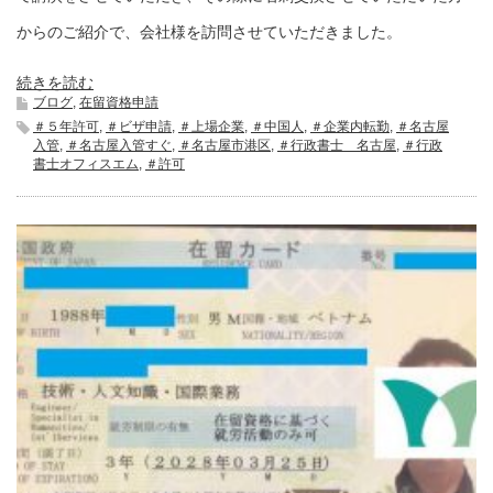
からのご紹介で、会社様を訪問させていただきました。
続きを読む
ブログ
,
在留資格申請
＃５年許可
,
＃ビザ申請
,
＃上場企業
,
＃中国人
,
＃企業内転勤
,
＃名古屋
入管
,
＃名古屋入管すぐ
,
＃名古屋市港区
,
＃行政書士 名古屋
,
＃行政
書士オフィスエム
,
＃許可