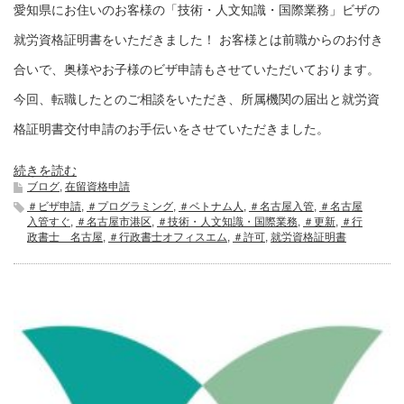
愛知県にお住いのお客様の「技術・人文知識・国際業務」ビザの
就労資格証明書をいただきました！ お客様とは前職からのお付き
合いで、奥様やお子様のビザ申請もさせていただいております。
今回、転職したとのご相談をいただき、所属機関の届出と就労資
格証明書交付申請のお手伝いをさせていただきました。
続きを読む
ブログ
,
在留資格申請
＃ビザ申請
,
＃プログラミング
,
＃ベトナム人
,
＃名古屋入管
,
＃名古屋
入管すぐ
,
＃名古屋市港区
,
＃技術・人文知識・国際業務
,
＃更新
,
＃行
政書士 名古屋
,
＃行政書士オフィスエム
,
＃許可
,
就労資格証明書