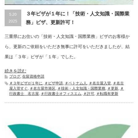
３年ビザが１年に！「技術・人文知識・国際業
5.20
2025
務」ビザ、更新許可！
三重県にお住いの「技術・人文知識・国際業務」ビザのお客様か
ら、更新のご依頼をいただき無事に許可をいただきましたが、結
果は「３年」ビザが「１年」でした。
続きを読む
ブログ
,
在留資格申請
＃３年ビザが１年に
,
＃ビザ申請
,
＃ベトナム人
,
＃名古屋入管
,
＃名古
屋入管すぐ
,
＃名古屋市港区
,
＃技術・人文知識・国際業務
,
＃更新
,
＃
行政書士 名古屋
,
＃行政書士オフィスエム
,
＃許可
,
＃転職有更新