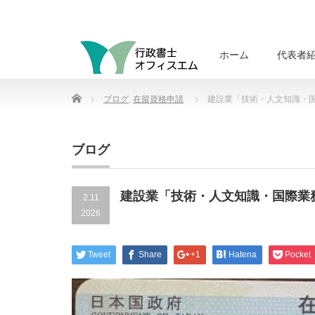
ホーム
代表者
Home
ブログ
,
在留資格申請
建設業「技術・人文知識・
ブログ
建設業「技術・人文知識・国際業
2.11
2026
Tweet
Share
+1
Hatena
Pocket