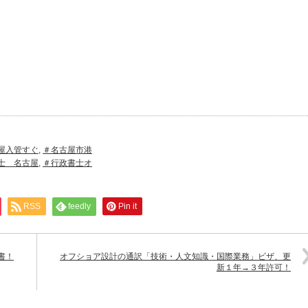
屋入管すぐ
,
＃名古屋市港
士 名古屋
,
＃行政書士オ
RSS
feedly
Pin it
書！
オフショア設計の通訳「技術・人文知識・国際業務」ビザ、更
新１年→３年許可！