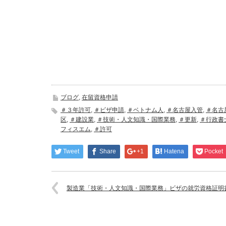
ブログ
,
在留資格申請
＃３年許可
,
＃ビザ申請
,
＃ベトナム人
,
＃名古屋入管
,
＃名古
区
,
＃建設業
,
＃技術・人文知識・国際業務
,
＃更新
,
＃行政書
フィスエム
,
＃許可
Tweet
Share
+1
Hatena
Pocket
製造業「技術・人文知識・国際業務」ビザの就労資格証明