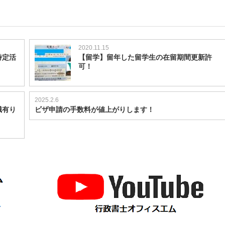
2020.11.15
特定活
【留学】留年した留学生の在留期間更新許
可！
2025.2.6
職有り
ビザ申請の手数料が値上がりします！