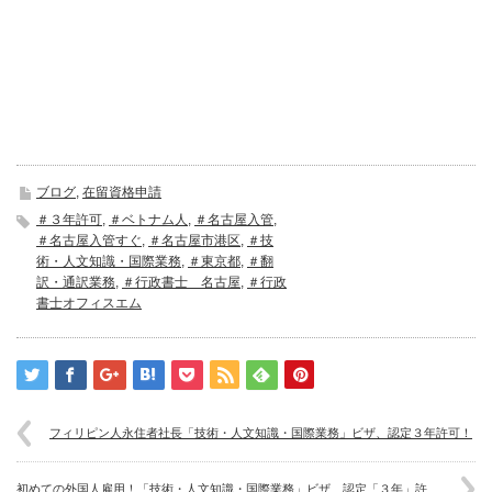
ブログ
,
在留資格申請
＃３年許可
,
＃ベトナム人
,
＃名古屋入管
,
＃名古屋入管すぐ
,
＃名古屋市港区
,
＃技
術・人文知識・国際業務
,
＃東京都
,
＃翻
訳・通訳業務
,
＃行政書士 名古屋
,
＃行政
書士オフィスエム
フィリピン人永住者社長「技術・人文知識・国際業務」ビザ、認定３年許可！
初めての外国人雇用！「技術・人文知識・国際業務」ビザ、認定「３年」許