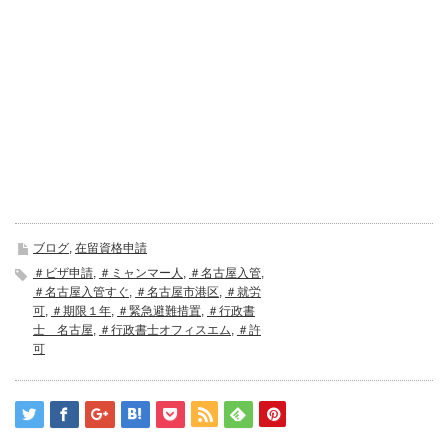
ブログ
,
在留資格申請
＃ビザ申請
,
＃ミャンマー人
,
＃名古屋入管
,
＃名古屋入管すぐ
,
＃名古屋市港区
,
＃就労
可
,
＃期限１年
,
＃緊急避難措置
,
＃行政書
士 名古屋
,
＃行政書士オフィスエム
,
＃許
可