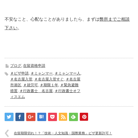
不安なこと、心配なことがありましたら、まずは
弊所までご相談
下さい
。
ブログ
,
在留資格申請
＃ビザ申請
,
＃ミャンマー
,
＃ミャンマー人
,
＃名古屋入管
,
＃名古屋入管すぐ
,
＃名古屋
市港区
,
＃就労可
,
＃期限１年
,
＃緊急避難
措置
,
＃行政書士 名古屋
,
＃行政書士オフ
ィスエム
在留期限切れ！？「技術・人文知識・国際業務」ビザ更新許可！