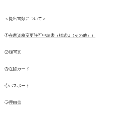
＜提出書類について＞
①
在留資格変更許可申請書（様式U（その他））
②顔写真
③在留カード
④パスポート
⑤
理由書