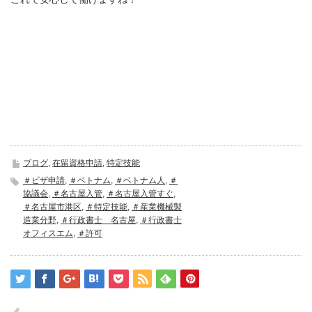
ブログ
,
在留資格申請
,
特定技能
＃ビザ申請
,
＃ベトナム
,
＃ベトナム人
,
＃
協議会
,
＃名古屋入管
,
＃名古屋入管すぐ
,
＃名古屋市港区
,
＃特定技能
,
＃産業機械製
造業分野
,
＃行政書士 名古屋
,
＃行政書士
オフィスエム
,
＃許可