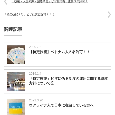
「技術・人文知識・国際業務」ビザ転職有り更新３年許可！
「特定技能１号」ビザに変更許可１４名！
関連記事
2020.7.2
【特定技能】ベトナム人５名許可！！！
2019.1.4
「特定技能」ビザに係る制度の運用に関する基本
方針について②
2022.3.20
ウクライナ人で日本に在留している方へ