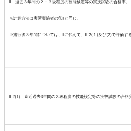
Ⅱ 過去３年間の２・３級程度の技能検定等の実技試験の合格率。
※計算方法は実習実施者の①Ⅱと同じ。
※施行後３年間については、Ⅱに代えて、Ⅱ⁻2(１)及び(2)で評価
Ⅱ-2(1) 直近過去3年間の３級程度の技能検定等の実技試験の合格