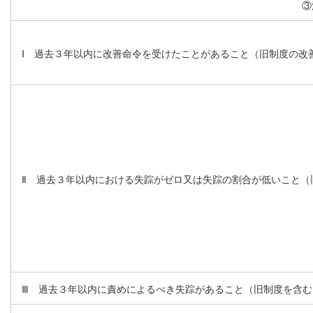
③
Ⅰ 過去３年以内に改善命令を受けたことがあること（旧制度の改
Ⅱ 過去３年以内における失踪がゼロ又は失踪の割合が低いこと（
Ⅲ 過去３年以内に責めによるべき失踪があること（旧制度を含む