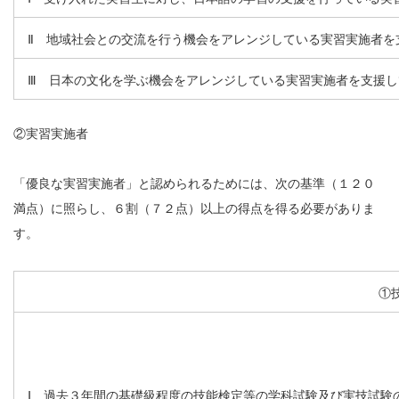
Ⅱ 地域社会との交流を行う機会をアレンジしている実習実施者を
Ⅲ 日本の文化を学ぶ機会をアレンジしている実習実施者を支援し
②実習実施者
「優良な実習実施者」と認められるためには、次の基準（１２０
満点）に照らし、６割（７２点）以上の得点を得る必要がありま
す。
①
Ⅰ 過去３年間の基礎級程度の技能検定等の学科試験及び実技試験