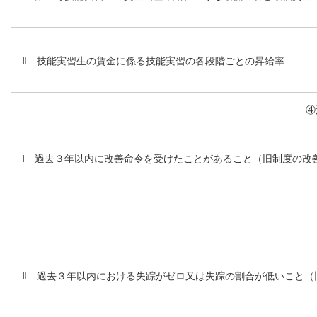
Ⅱ 技能実習生の賃金に係る技能実習の各段階ごとの昇給率
④
Ⅰ 過去３年以内に改善命令を受けたことがあること（旧制度の改
Ⅱ 過去３年以内における失踪がゼロ又は失踪の割合が低いこと（