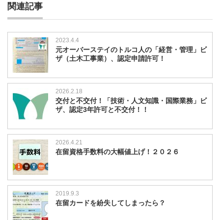
関連記事
2023.4.4
元オーバーステイのトルコ人の「経営・管理」ビ
ザ（土木工事業）、認定申請許可！
2026.2.18
交付と不交付！「技術・人文知識・国際業務」ビ
ザ、認定3年許可と不交付！！
2026.4.21
在留資格手数料の大幅値上げ！２０２６
2019.9.3
在留カードを紛失してしまったら？