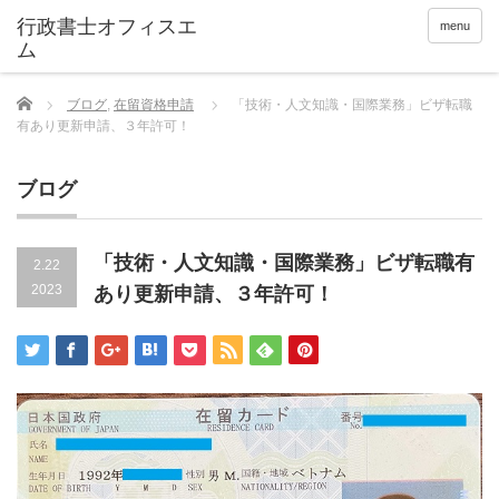
menu
Home
ブログ
,
在留資格申請
「技術・人文知識・国際業務」ビザ転職
有あり更新申請、３年許可！
ブログ
「技術・人文知識・国際業務」ビザ転職有
2.22
2023
あり更新申請、３年許可！