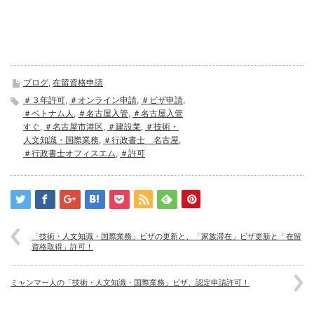
ブログ
,
在留資格申請
＃３年許可
,
＃オンライン申請
,
＃ビザ申請
,
＃ベトナム人
,
＃名古屋入管
,
＃名古屋入管
すぐ
,
＃名古屋市港区
,
＃建設業
,
＃技術・
人文知識・国際業務
,
＃行政書士 名古屋
,
＃行政書士オフィスエム
,
＃許可
「技術・人文知識・国際業務」ビザの更新と、「家族滞在」ビザ更新と「在留
資格取得」許可！
ミャンマー人の「技術・人文知識・国際業務」ビザ、認定申請許可！