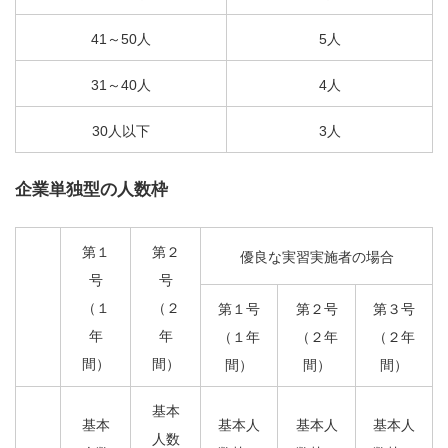
41～50人
5人
31～40人
4人
30人以下
3人
企業単独型の人数枠
第１
第２
優良な実習実施者の場合
号
号
（１
（２
第１号
第２号
第３号
年
年
（１年
（２年
（２年
間）
間）
間）
間）
間）
基本
基本
基本人
基本人
基本人
人数