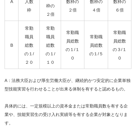
A
人数
数枠の
数枠の
数枠の
枠の
枠
２倍
４倍
６倍
２倍
常勤
常勤
常勤職
常勤職
職員
職員
常勤職
員総数
員総数
B
総数
総数
員総数
の１/１
の３/１
の１/
の１/
の１/５
０
０
２０
１０
A：法務大臣および厚生労働大臣が、継続的かつ安定的に企業単独
型技能実習を行わせることが出来る体制を有すると認めるもの。
具体的には、一定規模以上の資本金または常勤職員数を有する企
業や、技能実習生の受け入れ実績等を有する企業が対象となりま
す。