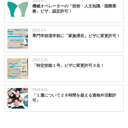
2025.4.1
機械オペレーターの「技術・人文知識・国際業
務」ビザ、認定許可！
2022.4.4
専門学校退学前に「家族滞在」ビザに変更許可！
2022.5.31
「特定技能１号」ビザに変更許可３名！
2018.9.21
「１週について２８時間を超える資格外活動許
可」