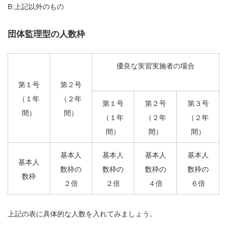
B:上記以外のもの
団体監理型の人数枠
優良な実習実施者の場合
第１号
第２号
（１年
（２年
第１号
第２号
第３号
間）
間）
（１年
（２年
（２年
間）
間）
間）
基本人
基本人
基本人
基本人
基本人
数枠の
数枠の
数枠の
数枠の
数枠
２倍
２倍
４倍
６倍
上記の表に具体的な人数を入れてみましょう。