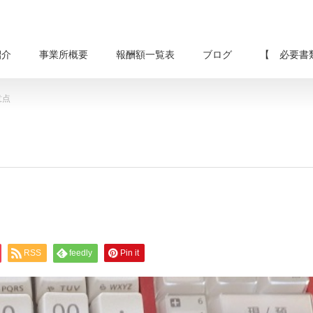
紹介
事業所概要
報酬額一覧表
ブログ
【 必要書
意点
RSS
feedly
Pin it