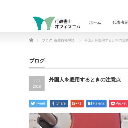
ホーム
代表者
Home
ブログ
,
在留資格申請
外国人を雇用するときの注
ブログ
外国人を雇用するときの注意点
6.13
2018
Tweet
Share
+1
Hatena
Pocket