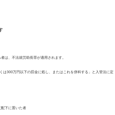
す
る者は、不法就労助長罪が適用されます。
くは300万円以下の罰金に処し、またはこれを併科する」と入管法に定
支配下に置いた者