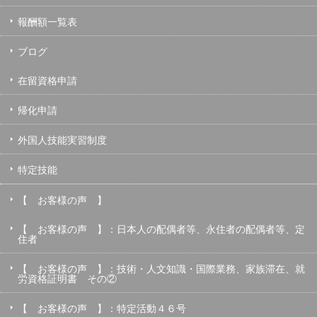
報酬額一覧表
ブログ
在留資格申請
帰化申請
外国人技能実習制度
特定技能
【 お客様の声 】
【 お客様の声 】：日本人の配偶者等、永住者の配偶者等、定
住者
【 お客様の声 】：技術・人文知識・国際業務、家族滞在、就
労資格証明書 その②
【 お客様の声 】：特定活動４６号