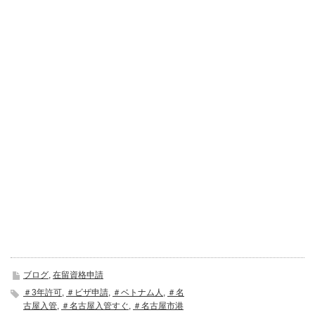
ブログ
,
在留資格申請
＃3年許可
,
＃ビザ申請
,
＃ベトナム人
,
＃名
古屋入管
,
＃名古屋入管すぐ
,
＃名古屋市港