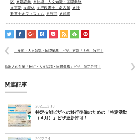
区
,
＃建設業
,
＃技術・人文知識・国際業務
,
＃更新
,
＃産休
,
＃行政書士 名古屋
,
＃行
政書士オフィスエム
,
＃許可
,
＃通訳
「技術・人文知識・国際業務」ビザ、更新「５年」許可！
輸出入の営業「技術・人文知識・国際業務」ビザ、認定許可！
関連記事
2021.12.13
特定技能ビザへの移行準備のための「特定活動
（４月）」ビザ更新許可！
2022.7.4