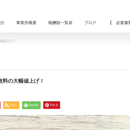
紹介
事業所概要
報酬額一覧表
ブログ
【 必要書
大幅値上げ！
手数料の大幅値上げ！
RSS
feedly
Pin it