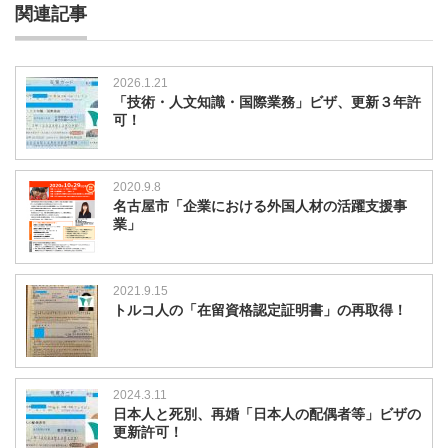
関連記事
2026.1.21
「技術・人文知識・国際業務」ビザ、更新３年許
可！
2020.9.8
名古屋市「企業における外国人材の活躍支援事
業」
2021.9.15
トルコ人の「在留資格認定証明書」の再取得！
2024.3.11
日本人と死別、再婚「日本人の配偶者等」ビザの
更新許可！