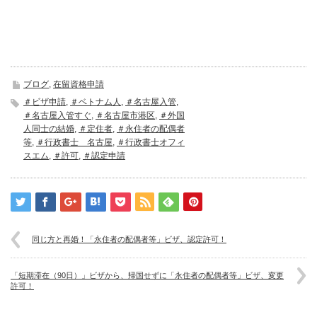
ブログ
,
在留資格申請
＃ビザ申請
,
＃ベトナム人
,
＃名古屋入管
,
＃名古屋入管すぐ
,
＃名古屋市港区
,
＃外国
人同士の結婚
,
＃定住者
,
＃永住者の配偶者
等
,
＃行政書士 名古屋
,
＃行政書士オフィ
スエム
,
＃許可
,
＃認定申請
同じ方と再婚！「永住者の配偶者等」ビザ、認定許可！
「短期滞在（90日）」ビザから、帰国せずに「永住者の配偶者等」ビザ、変更
許可！