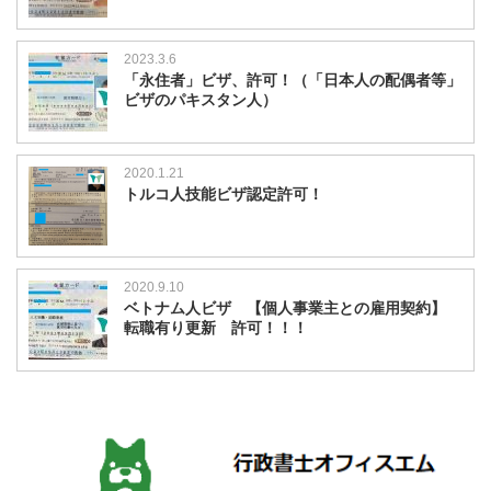
2023.3.6
「永住者」ビザ、許可！（「日本人の配偶者等」
ビザのパキスタン人）
2020.1.21
トルコ人技能ビザ認定許可！
2020.9.10
ベトナム人ビザ 【個人事業主との雇用契約】
転職有り更新 許可！！！