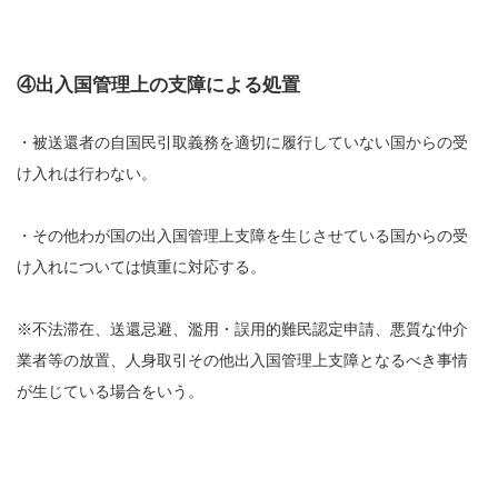
④出入国管理上の支障による処置
・被送還者の自国民引取義務を適切に履行していない国からの受
け入れは行わない。
・その他わが国の出入国管理上支障を生じさせている国からの受
け入れについては慎重に対応する。
※不法滞在、送還忌避、濫用・誤用的難民認定申請、悪質な仲介
業者等の放置、人身取引その他出入国管理上支障となるべき事情
が生じている場合をいう。