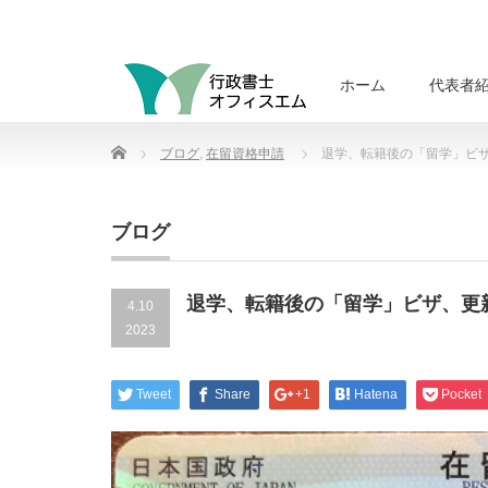
ホーム
代表者
Home
ブログ
,
在留資格申請
退学、転籍後の「留学」ビ
ブログ
退学、転籍後の「留学」ビザ、更
4.10
2023
Tweet
Share
+1
Hatena
Pocket