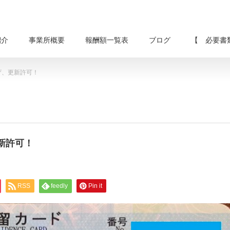
紹介
事業所概要
報酬額一覧表
ブログ
【 必要書
ザ、更新許可！
新許可！
RSS
feedly
Pin it