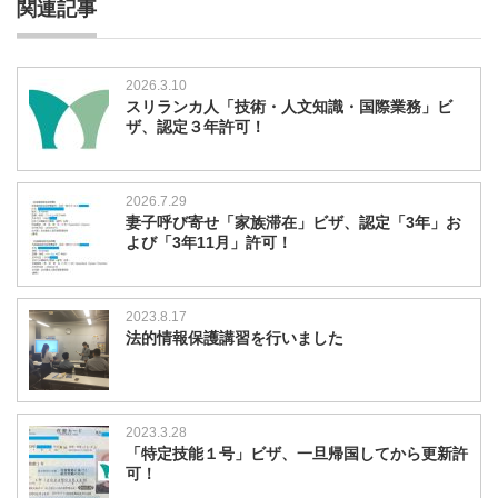
関連記事
2026.3.10
スリランカ人「技術・人文知識・国際業務」ビ
ザ、認定３年許可！
2026.7.29
妻子呼び寄せ「家族滞在」ビザ、認定「3年」お
よび「3年11月」許可！
2023.8.17
法的情報保護講習を行いました
2023.3.28
「特定技能１号」ビザ、一旦帰国してから更新許
可！