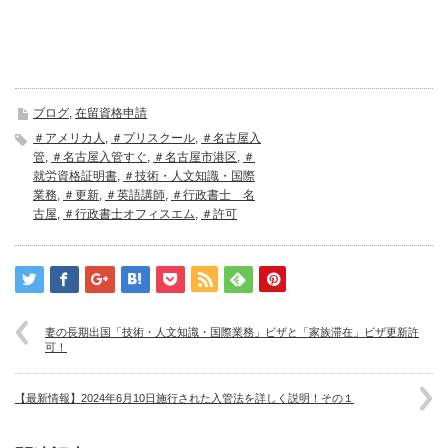
ブログ
,
在留資格申請
＃アメリカ人
,
＃プリスクール
,
＃名古屋入
管
,
＃名古屋入管すぐ
,
＃名古屋市港区
,
＃
就労資格証明書
,
＃技術・人文知識・国際
業務
,
＃更新
,
＃英語講師
,
＃行政書士 名
古屋
,
＃行政書士オフィスエム
,
＃許可
妻の長期出国「技術・人文知識・国際業務」ビザと「家族滞在」ビザ更新許
可！
【最新情報】2024年6月10日施行された入管法を詳しく説明！その１