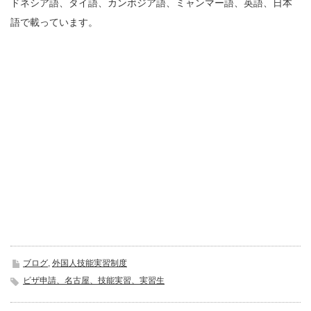
ドネシア語、タイ語、カンボジア語、ミャンマー語、英語、日本
語で載っています。
ブログ
,
外国人技能実習制度
ビザ申請、名古屋、技能実習、実習生