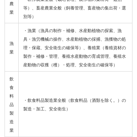
農
等）、畜産農業全般（飼養管理、畜産物の集出荷・選
業
別等）
・漁業（漁具の制作・補修、水産動植物の探索、漁
具・漁労機械の操作、水産動植物の採捕、漁獲物の処
漁
理・保蔵、安全衛生の確保等）、養殖業（養殖資材の
業
製作・補修・管理、養殖水産動物の育成管理、養殖水
産動物の収獲（穫）・処理、安全衛生の確保等）
飲
食
料
・飲食料品製造業全般（飲食料品（酒類を除く。）の
品
製造・加工、安全衛生）
製
造
業