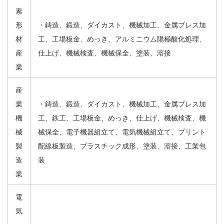
素
形
・鋳造、鍛造、ダイカスト、機械加工、金属プレス加
材
工、工場板金、めっき、アルミニウム陽極酸化処理、
産
仕上げ、機械検査、機械保全、塗装、溶接
業
産
業
・鋳造、鍛造、ダイカスト、機械加工、金属プレス加
機
工、鉄工、工場板金、めっき、仕上げ、機械検査、機
械
械保全、電子機器組立て、電気機械組立て、プリント
製
配線板製造、プラスチック成形、塗装、溶接、工業包
造
装
業
電
気