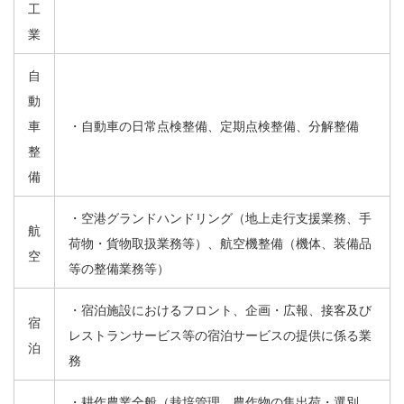
工
業
自
動
車
・自動車の日常点検整備、定期点検整備、分解整備
整
備
・空港グランドハンドリング（地上走行支援業務、手
航
荷物・貨物取扱業務等）、航空機整備（機体、装備品
空
等の整備業務等）
・宿泊施設におけるフロント、企画・広報、接客及び
宿
レストランサービス等の宿泊サービスの提供に係る業
泊
務
・耕作農業全般（栽培管理、農作物の集出荷・選別