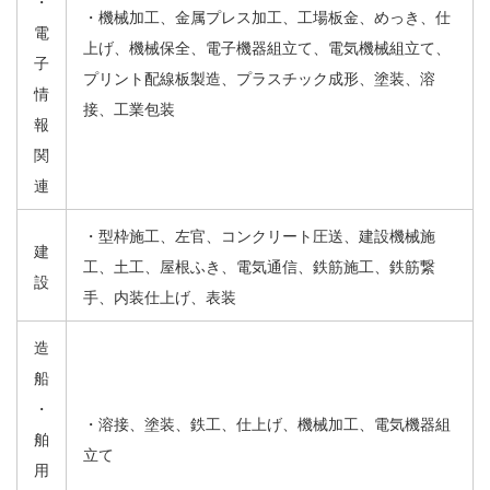
・
・機械加工、金属プレス加工、工場板金、めっき、仕
電
上げ、機械保全、電子機器組立て、電気機械組立て、
子
プリント配線板製造、プラスチック成形、塗装、溶
情
接、工業包装
報
関
連
・型枠施工、左官、コンクリート圧送、建設機械施
建
工、土工、屋根ふき、電気通信、鉄筋施工、鉄筋繋
設
手、内装仕上げ、表装
造
船
・
・溶接、塗装、鉄工、仕上げ、機械加工、電気機器組
舶
立て
用