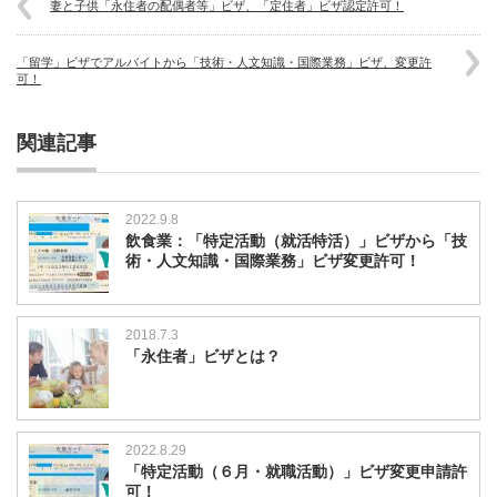
妻と子供「永住者の配偶者等」ビザ、「定住者」ビザ認定許可！
「留学」ビザでアルバイトから「技術・人文知識・国際業務」ビザ、変更許
可！
関連記事
2022.9.8
飲食業：「特定活動（就活特活）」ビザから「技
術・人文知識・国際業務」ビザ変更許可！
2018.7.3
「永住者」ビザとは？
2022.8.29
「特定活動（６月・就職活動）」ビザ変更申請許
可！