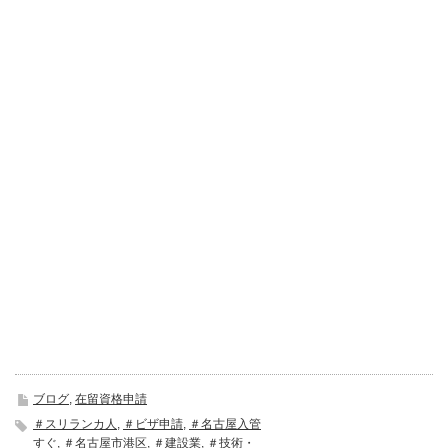
ブログ
,
在留資格申請
＃スリランカ人
,
＃ビザ申請
,
＃名古屋入管
すぐ
,
＃名古屋市港区
,
＃建設業
,
＃技術・