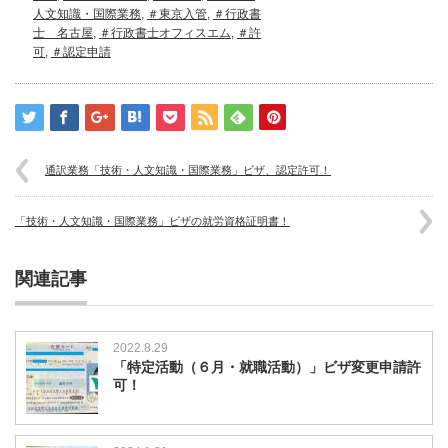
人文知識・国際業務
,
＃東京入管
,
＃行政書
士 名古屋
,
＃行政書士オフィスエム
,
＃許
可
,
＃認定申請
通訳業務「技術・人文知識・国際業務」ビザ、認定許可！
「技術・人文知識・国際業務」ビザの就労資格証明書！
関連記事
2022.8.29
「特定活動（６月・就職活動）」ビザ変更申請許
可！