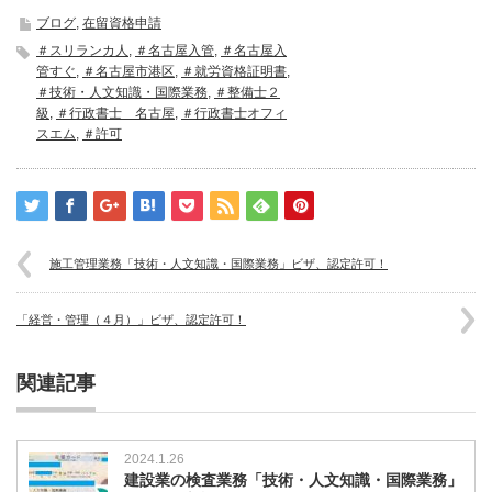
ブログ
,
在留資格申請
＃スリランカ人
,
＃名古屋入管
,
＃名古屋入
管すぐ
,
＃名古屋市港区
,
＃就労資格証明書
,
＃技術・人文知識・国際業務
,
＃整備士２
級
,
＃行政書士 名古屋
,
＃行政書士オフィ
スエム
,
＃許可
施工管理業務「技術・人文知識・国際業務」ビザ、認定許可！
「経営・管理（４月）」ビザ、認定許可！
関連記事
2024.1.26
建設業の検査業務「技術・人文知識・国際業務」