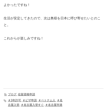
よかったですね！
生活が安定してきたので、次は奥様を日本に呼び寄せたいとのこ
と。
これからが楽しみですね！
ブログ
,
在留資格申請
＃3年許可
,
＃ビザ申請
,
＃ベトナム人
,
＃名
古屋入管
,
＃名古屋入管すぐ
,
＃名古屋市港