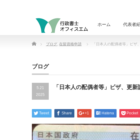
ホーム
代表者
Home
ブログ
,
在留資格申請
「日本人の配偶者等」ビザ
ブログ
「日本人の配偶者等」ビザ、更新
5.21
2025
Tweet
Share
+1
Hatena
Pocket