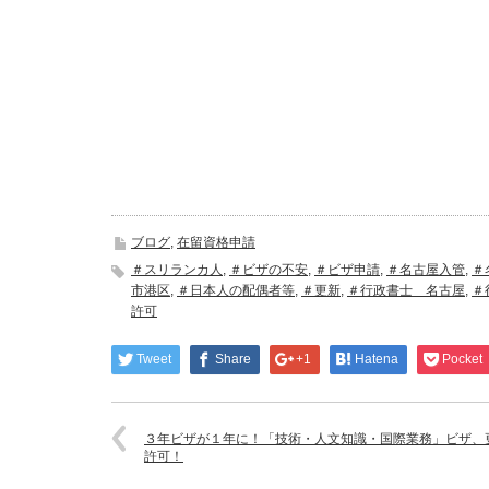
ブログ
,
在留資格申請
＃スリランカ人
,
＃ビザの不安
,
＃ビザ申請
,
＃名古屋入管
,
＃
市港区
,
＃日本人の配偶者等
,
＃更新
,
＃行政書士 名古屋
,
＃
許可
Tweet
Share
+1
Hatena
Pocket
３年ビザが１年に！「技術・人文知識・国際業務」ビザ、
許可！