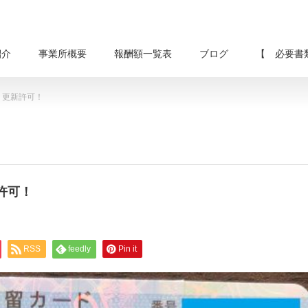
紹介
事業所概要
報酬額一覧表
ブログ
【 必要書
、更新許可！
許可！
RSS
feedly
Pin it