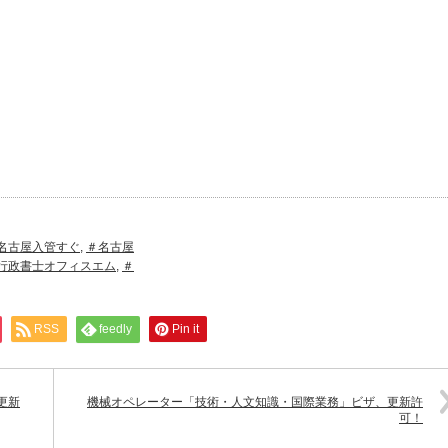
名古屋入管すぐ
,
＃名古屋
行政書士オフィスエム
,
＃
RSS
feedly
Pin it
更新
機械オペレーター「技術・人文知識・国際業務」ビザ、更新許
可！