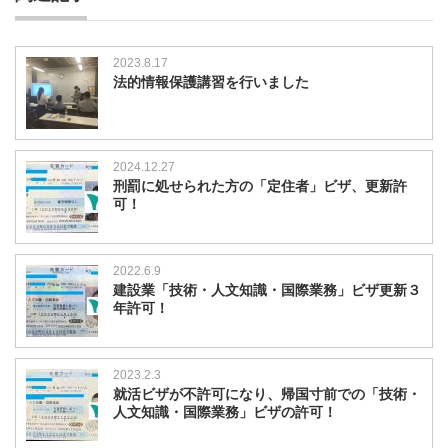
2023.8.17
法的情報保護講習を行いました
2024.12.27
刑罰に処せられた方の「定住者」ビザ、更新許
可！
2022.6.9
建設業「技術・人文知識・国際業務」ビザ更新３
年許可！
2023.2.3
就活ビザが不許可になり、帰国寸前での「技術・
人文知識・国際業務」ビザの許可！