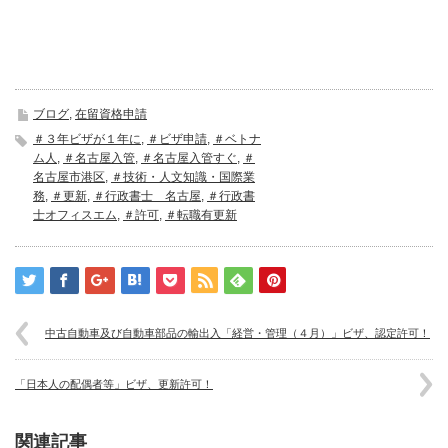
ブログ
,
在留資格申請
＃３年ビザが１年に
,
＃ビザ申請
,
＃ベトナ
ム人
,
＃名古屋入管
,
＃名古屋入管すぐ
,
＃
名古屋市港区
,
＃技術・人文知識・国際業
務
,
＃更新
,
＃行政書士 名古屋
,
＃行政書
士オフィスエム
,
＃許可
,
＃転職有更新
中古自動車及び自動車部品の輸出入「経営・管理（４月）」ビザ、認定許可！
「日本人の配偶者等」ビザ、更新許可！
関連記事