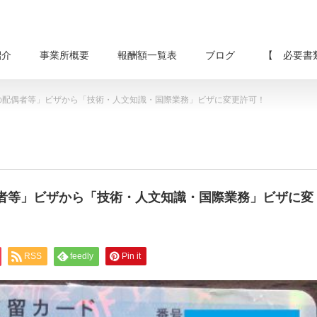
紹介
事業所概要
報酬額一覧表
ブログ
【 必要書
の配偶者等」ビザから「技術・人文知識・国際業務」ビザに変更許可！
者等」ビザから「技術・人文知識・国際業務」ビザに変
RSS
feedly
Pin it