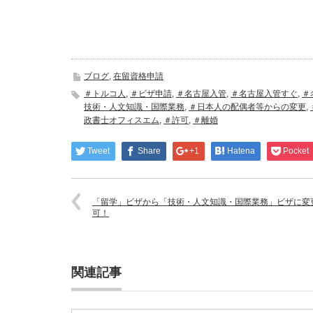
ブログ
,
在留資格申請
＃トルコ人
,
＃ビザ申請
,
＃名古屋入管
,
＃名古屋入管すぐ
,
＃
技術・人文知識・国際業務
,
＃日本人の配偶者等からの変更
,
政書士オフィスエム
,
＃許可
,
＃離婚
Tweet
Share
+1
Hatena
Pocket
「留学」ビザから「技術・人文知識・国際業務」ビザに変
可！
関連記事