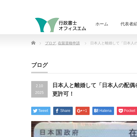
ホーム
代表者
Home
ブログ
,
在留資格申請
日本人と離婚して「日本人
ブログ
日本人と離婚して「日本人の配偶
2.10
2025
更許可！
Tweet
Share
+1
Hatena
Pocket