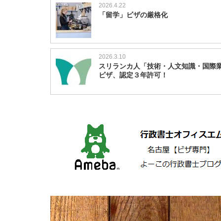
2026.4.22
「留学」ビザの厳格化
2026.3.10
スリランカ人「技術・人文知識・国際
ビザ、認定３年許可！