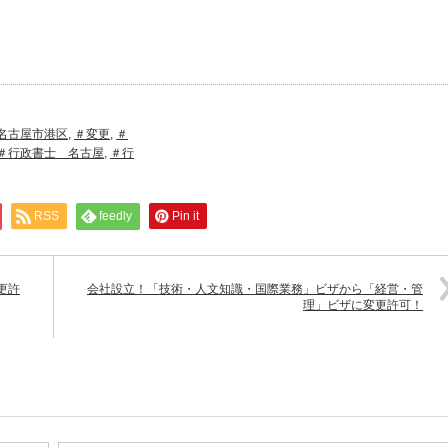
名古屋市港区
,
＃変更
,
＃
＃行政書士 名古屋
,
＃行
RSS
feedly
Pin it
更許
会社設立！「技術・人文知識・国際業務」ビザから「経営・管
理」ビザに変更許可！