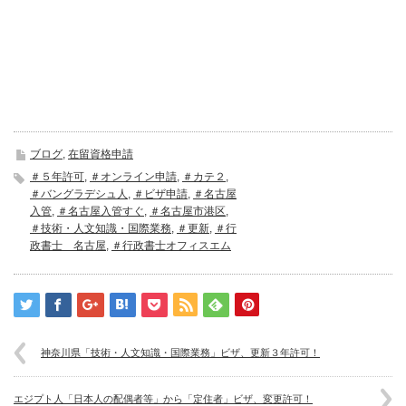
ブログ
,
在留資格申請
＃５年許可
,
＃オンライン申請
,
＃カテ２
,
＃バングラデシュ人
,
＃ビザ申請
,
＃名古屋
入管
,
＃名古屋入管すぐ
,
＃名古屋市港区
,
＃技術・人文知識・国際業務
,
＃更新
,
＃行
政書士 名古屋
,
＃行政書士オフィスエム
神奈川県「技術・人文知識・国際業務」ビザ、更新３年許可！
エジプト人「日本人の配偶者等」から「定住者」ビザ、変更許可！