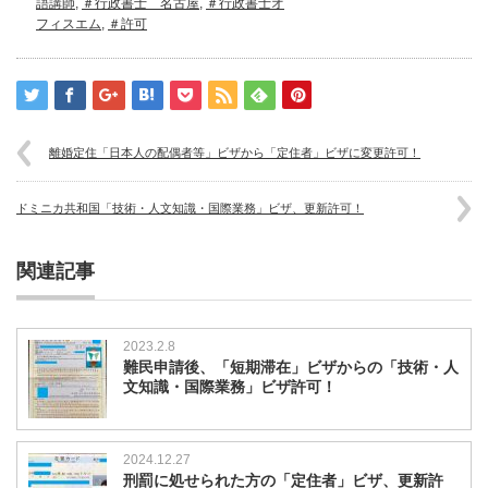
語講師
,
＃行政書士 名古屋
,
＃行政書士オ
フィスエム
,
＃許可
離婚定住「日本人の配偶者等」ビザから「定住者」ビザに変更許可！
ドミニカ共和国「技術・人文知識・国際業務」ビザ、更新許可！
関連記事
2023.2.8
難民申請後、「短期滞在」ビザからの「技術・人
文知識・国際業務」ビザ許可！
2024.12.27
刑罰に処せられた方の「定住者」ビザ、更新許