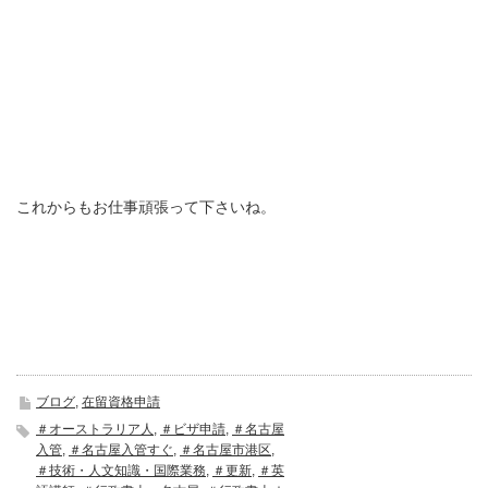
これからもお仕事頑張って下さいね。
ブログ
,
在留資格申請
＃オーストラリア人
,
＃ビザ申請
,
＃名古屋
入管
,
＃名古屋入管すぐ
,
＃名古屋市港区
,
＃技術・人文知識・国際業務
,
＃更新
,
＃英