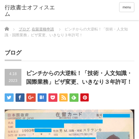
menu
Home
ブログ
,
在留資格申請
ピンチからの大逆転！「技術・人文知
識・国際業務」ビザ変更、いきなり３年許可！
ブログ
ピンチからの大逆転！「技術・人文知識・
4.18
2023
国際業務」ビザ変更、いきなり３年許可！