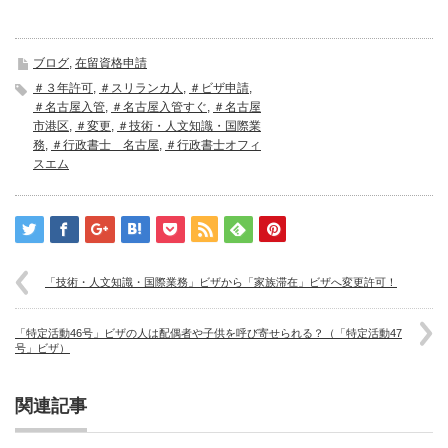
ブログ
,
在留資格申請
＃３年許可
,
＃スリランカ人
,
＃ビザ申請
,
＃名古屋入管
,
＃名古屋入管すぐ
,
＃名古屋
市港区
,
＃変更
,
＃技術・人文知識・国際業
務
,
＃行政書士 名古屋
,
＃行政書士オフィ
スエム
「技術・人文知識・国際業務」ビザから「家族滞在」ビザへ変更許可！
「特定活動46号」ビザの人は配偶者や子供を呼び寄せられる？（「特定活動47
号」ビザ）
関連記事