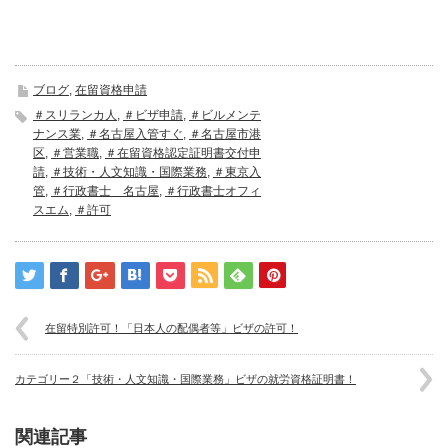
ブログ
,
在留資格申請
＃スリランカ人
,
＃ビザ申請
,
＃ビルメンテ
ナンス業
,
＃名古屋入管すぐ
,
＃名古屋市港
区
,
＃営業職
,
＃在留資格認定証明書交付申
請
,
＃技術・人文知識・国際業務
,
＃東京入
管
,
＃行政書士 名古屋
,
＃行政書士オフィ
スエム
,
＃許可
在留特別許可！「日本人の配偶者等」ビザの許可！
カテゴリー２「技術・人文知識・国際業務」ビザの就労資格証明書！
関連記事