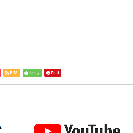
RSS
feedly
Pin it