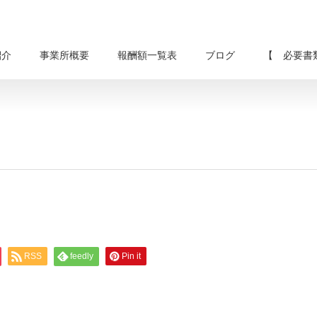
紹介
事業所概要
報酬額一覧表
ブログ
【 必要書
RSS
feedly
Pin it