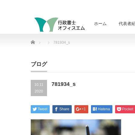
ホーム
代表者
Home
781934_s
ブログ
781934_s
10.11
2020
Tweet
Share
+1
Hatena
Pocket