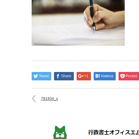
Tweet
Share
+1
Hatena
Pocket
781934_s