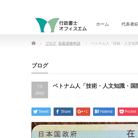
ホーム
代表者
Home
ブログ
,
在留資格申請
ベトナム人「技術・人文知
ブログ
ベトナム人「技術・人文知識・国
7.5
2022
Tweet
Share
+1
Hatena
Pocket