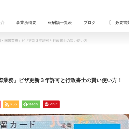
紹介
事業所概要
報酬額一覧表
ブログ
【 必要書
識・国際業務」ビザ更新３年許可と行政書士の賢い使い方！
際業務」ビザ更新３年許可と行政書士の賢い使い方！
RSS
feedly
Pin it