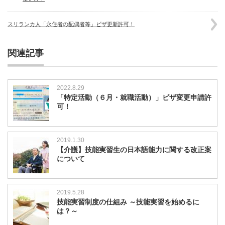
スリランカ人「永住者の配偶者等」ビザ更新許可！
関連記事
2022.8.29
「特定活動（６月・就職活動）」ビザ変更申請許
可！
2019.1.30
【介護】技能実習生の日本語能力に関する改正案
について
2019.5.28
技能実習制度の仕組み ～技能実習を始めるに
は？～