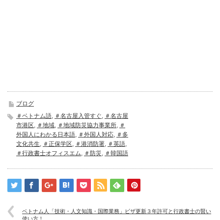
ブログ
＃ベトナム語
,
＃名古屋入管すぐ
,
＃名古屋
市港区
,
＃地域
,
＃地域防災協力事業所
,
＃
外国人にわかる日本語
,
＃外国人対応
,
＃多
文化共生
,
＃正保学区
,
＃港消防署
,
＃英語
,
＃行政書士オフィスエム
,
＃防災
,
＃韓国語
ベトナム人「技術・人文知識・国際業務」ビザ更新３年許可と行政書士の賢い
使い方！